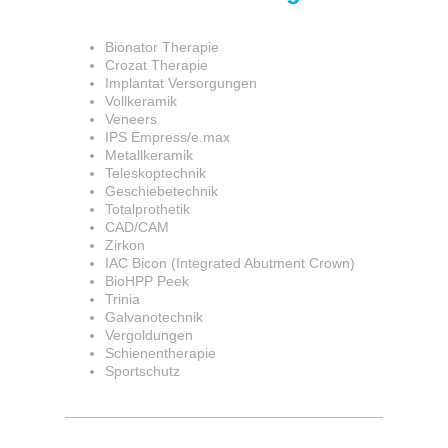
Bionator Therapie
Crozat Therapie
Implantat Versorgungen
Vollkeramik
Veneers
IPS Empress/e.max
Metallkeramik
Teleskoptechnik
Geschiebetechnik
Totalprothetik
CAD/CAM
Zirkon
IAC Bicon (Integrated Abutment Crown)
BioHPP Peek
Trinia
Galvanotechnik
Vergoldungen
Schienentherapie
Sportschutz