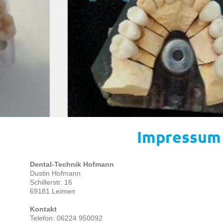
Impressum
Dental-Technik Hofmann
Dustin
Hofmann
Schillerstr.
16
69181
Leimen
n
Kontakt
Telefon: 06224 950092