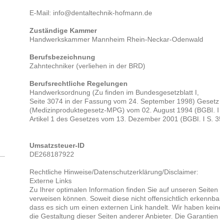
E-Mail: info@dentaltechnik-hofmann.de
Zuständige Kammer
Handwerkskammer Mannheim Rhein-Neckar-Odenwald
Berufsbezeichnung
Zahntechniker (verliehen in der BRD)
Berufsrechtliche Regelungen
Handwerksordnung (Zu finden im Bundesgesetzblatt I,
Seite 3074 in der Fassung vom 24. September 1998) Gesetz
(Medizinproduktegesetz-MPG) vom 02. August 1994 (BGBI. I S
Artikel 1 des Gesetzes vom 13. Dezember 2001 (BGBI. I S. 3
Umsatzsteuer-ID
DE268187922
Rechtliche Hinweise/Datenschutzerklärung/Disclaimer:
Externe Links
Zu Ihrer optimalen Information finden Sie auf unseren Seiten L
verweisen können. Soweit diese nicht offensichtlich erkennbar
dass es sich um einen externen Link handelt. Wir haben keiner
die Gestaltung dieser Seiten anderer Anbieter. Die Garantie