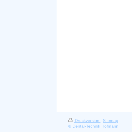
Druckversion
|
Sitemap
© Dental-Technik Hofmann