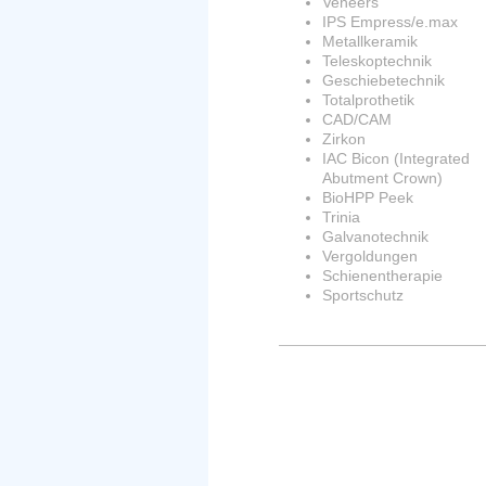
Veneers
IPS Empress/e.max
Metallkeramik
Teleskoptechnik
Geschiebetechnik
Totalprothetik
CAD/CAM
Zirkon
IAC Bicon (Integrated
Abutment Crown)
BioHPP Peek
Trinia
Galvanotechnik
Vergoldungen
Schienentherapie
Sportschutz