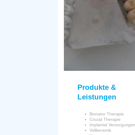
Produkte &
Leistungen
Bionator Therapie
Crozat Therapie
Implantat Versorgunge
Vollkeramik